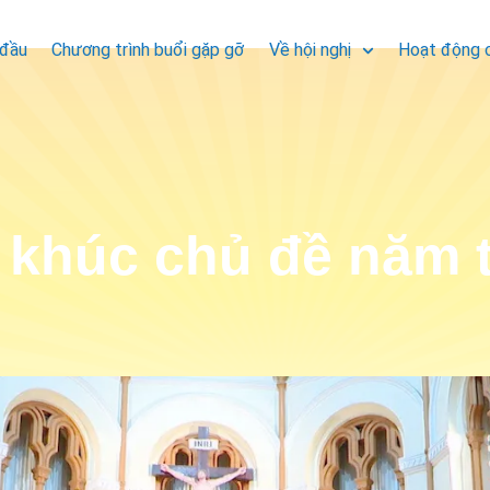
 đầu
Chương trình buổi gặp gỡ
Về hội nghị
Hoạt động 
 khúc chủ đề năm 