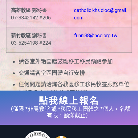
高雄教區
鄭秘書
catholic.khs.dioc@gmail.
07-3342142 #206
com
新竹教區
劉秘書
funni38@hcd.org.tw
03-5254198 #224
請各堂外籍團體鼓勵移工移民踴躍參加
交通請各堂區團體自行安排
任何問題請洽詢各教區移工移民牧靈服務單位
(團體)負責人( 神父或平信徒)
點我線上報名
（僅限 *非屬教堂 或 *移民移工團體之 *個人，名額
有限，額滿截止）