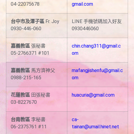
04-22075678
gmail.com
台中市及潭子區
Fr. Joy
LINE 手機號碼加入好友
0930-446-060
0930446060
嘉義教區
張秘書
chin.chang311@gmail.c
05-2766371 #101
om
嘉義教區
馬方濟神父
mafangjishenfu@gmail.c
0988-215-165
om
花蓮教區
田張秘書
huacuria@gmail.com
03-8227670
台南教區
李秘書
ca-
06-2375761 #11
tainan@umail.hinet.net