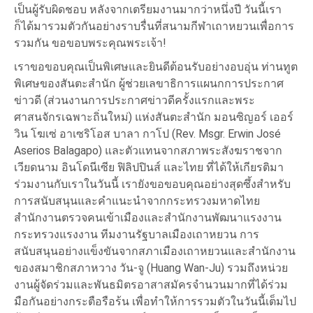
เป็นผู้รับผิดชอบ หลังจากเตรียมงานมากว่าหนึ่งปี วันนี้เรา
ก็ได้มารวมตัวกันอย่างราบรื่นที่สนามกีฬาเถาหยวนเพื่อการ
รวมกัน ขอขอบพระคุณพระเจ้า!
เราขอขอบคุณเป็นพิเศษและยินดีต้อนรับอย่างอบอุ่น ท่านทูต
พิเศษของสันตะสำนัก ผู้ช่วยเลขาธิการแผนกการประกาศ
ข่าวดี (ส่วนงานการประกาศข่าวดีครั้งแรกและพระ
ศาสนจักรเฉพาะถิ่นใหม่) แห่งสันตะสำนัก มอนซิญอร์ เออร์
วิน โฆเซ่ อาเซริโอส บาลา กาโป (Rev. Msgr. Erwin José
Aserios Balagapo) และตัวแทนจากสภาพระสังฆราชจาก
เวียดนาม อินโดนีเซีย ฟิลิปปินส์ และไทย ที่ได้ให้เกียรติมา
ร่วมงานกับเราในวันนี้ เรายังขอขอบคุณอย่างสุดซึ้งสำหรับ
การสนับสนุนและคำแนะนำจากกระทรวงมหาดไทย
สำนักงานตรวจคนเข้าเมืองและสำนักงานพัฒนาแรงงาน
กระทรวงแรงงาน ทีมงานรัฐบาลเมืองเถาหยวน การ
สนับสนุนอย่างแข็งขันจากสภาเมืองเถาหยวนและสำนักงาน
ของสมาชิกสภาหวาง วัน-จู (Huang Wan-Ju) รวมถึงหน่วย
งานผู้จัดร่วมและพันธมิตรอาสาสมัครจำนวนมากที่ได้ร่วม
มือกันอย่างกระตือรือร้น เพื่อทำให้การรวมตัวในวันนี้เต็มไป