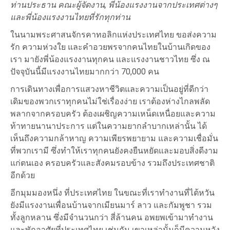
ท่านประธาน
คณะผู้จัดงาน
,
พี่น้องแรงงานจากประเทศต่างๆ
และพี่น้องแรงงานไทยที่รักทุกท่าน
ในนามพระศาสนจักรคาทอลิกแห่งประเทศไทย ขอส่งความ
รัก ความห่วงใย และคำอวยพรจากคนไทยในบ้านเกิดของ
เรา มายังพี่น้องแรงงานทุกคน และแรงงานชาวไทย ซึ่ง ณ
ปัจจุบันนี้มีแรงงานไทยมากกว่า 70,000 คน
การเดินทางเพื่อการแสวงหาชีวิตและความเป็นอยู่ที่ดีกว่า
เดิมของพวกเราทุกคนไม่ใช่เรื่องง่าย เราต้องห่างไกลพลัด
พลากจากครอบครัว ต้องเผชิญความเหน็ดเหนื่อยและความ
ท้าทายนานาประการ แต่ในความยากลำบากเหล่านั้น ได้
เห็นถึงความกล้าหาญ ความเพียรพยายาม และความเชื่อมั่น
ที่พวกเรามี ซึ่งทำให้เราทุกคนยังคงยืนหยัดและมอบสิ่งดีงาม
แก่ตนเอง ครอบครัวและสังคมรอบข้าง รวมถึงประเทศชาติ
อีกด้วย
อีกมุมมองหนึ่ง ที่ประเทศไทย ในขณะที่เราทำงานที่ไต้หวัน
ยังมีแรงงานเพื่อนบ้านจากเมียนมาร์ ลาว และกัมพูชา รวม
ทั้งลูกหลาน ซึ่งมีจำนวนกว่า สี่ล้านคน อพยพเข้ามาทำงาน
และพักอาศัยที่ประเทศไทย เช่นกัน เขาเหล่านั้นก็มีความหวัง