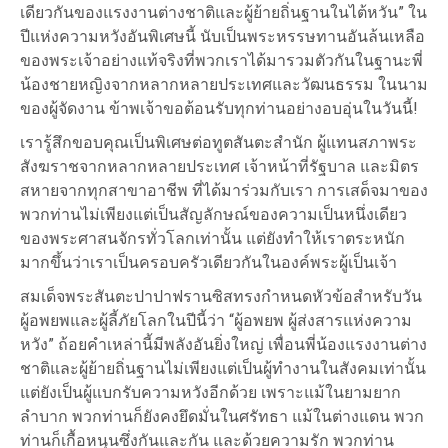
เดียวกันของแรงงานต่างชาติและผู้ย้ายถิ่นฐานในไต้หวัน” ใน
ปีแห่งความหวังอันพิเศษนี้ นับเป็นพระหรรษทานอันล้นเหลือ
ของพระเจ้าอย่างแท้จริงที่พวกเราได้มารวมตัวกันในฐานะพี่
น้องชายหญิงจากหลากหลายประเทศและวัฒนธรรม ในนาม
ของผู้จัดงาน ข้าพเจ้าขอต้อนรับทุกท่านอย่างอบอุ่นในวันนี้!
เรารู้สึกขอบคุณเป็นพิเศษต่อทูตสันตะสำนัก ผู้แทนสภาพระ
สังฆราชจากหลากหลายประเทศ เจ้าหน้าที่รัฐบาล และมิตร
สหายจากทุกสาขาอาชีพ ที่ได้มาร่วมกับเรา การเสด็จมาของ
พวกท่านไม่เพียงแต่เป็นสัญลักษณ์ของความเป็นหนึ่งเดียว
ของพระศาสนจักรทั่วโลกเท่านั้น แต่ยังทำให้เราตระหนัก
มากขึ้นว่าเราเป็นครอบครัวเดียวกันในองค์พระผู้เป็นเจ้า
สมเด็จพระสันตะปาปาฟรานซิสทรงกำหนดหัวข้อสำหรับวัน
ผู้อพยพและผู้ลี้ภัยโลกในปีนี้ว่า “ผู้อพยพ ผู้ส่งสารแห่งความ
หวัง” ถ้อยคำเหล่านี้มีพลังอันยิ่งใหญ่ เพื่อนพี่น้องแรงงานต่าง
ชาติและผู้ย้ายถิ่นฐานไม่เพียงแต่เป็นผู้ทำงานในสังคมเท่านั้น
แต่ยังเป็นผู้แบกรับความหวังอีกด้วย เพราะแม้ในยามยาก
ลำบาก พวกท่านก็ยังคงยึดมั่นในศรัทธา แม้ในต่างแดน พวก
ท่านก็เกื้อหนุนซึ่งกันและกัน และด้วยความรัก พวกท่าน