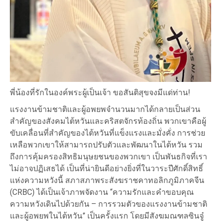
พี่น้องที่รักในองค์พระผู้เป็นเจ้า ขอสันติสุขจงมีแด่ท่าน!
แรงงานข้ามชาติและผู้อพยพจำนวนมากได้กลายเป็นส่วน
สำคัญของสังคมไต้หวันและคริสตจักรท้องถิ่น พวกเขาคือผู้
ขับเคลื่อนที่สำคัญของไต้หวันที่แข็งแรงและมั่งคั่ง การช่วย
เหลือพวกเขาให้สามารถปรับตัวและพัฒนาในไต้หวัน รวม
ถึงการคุ้มครองสิทธิมนุษยชนของพวกเขา เป็นพันธกิจที่เรา
ไม่อาจปฏิเสธได้ เป็นที่น่ายินดีอย่างยิ่งที่ในวาระปีศักดิ์สิทธิ์
แห่งความหวังนี้ สภาสภาพระสังฆราชคาทอลิกภูมิภาคจีน
(CRBC) ได้เป็นเจ้าภาพจัดงาน “ความรักและคำขอบคุณ
ความหวังเดินไปด้วยกัน – การรวมตัวของแรงงานข้ามชาติ
และผู้อพยพในไต้หวัน” เป็นครั้งแรก โดยมีสังฆมณฑลซินจู๋