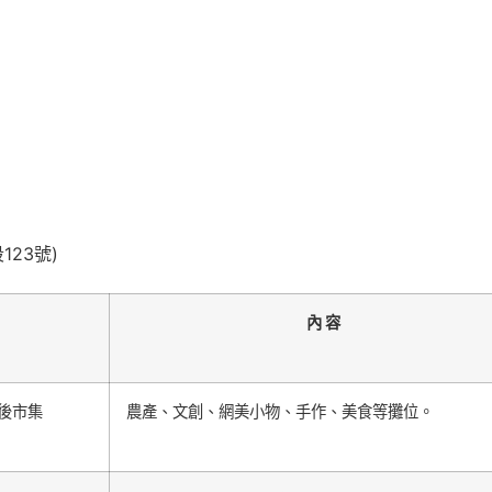
23號)
內 容
後市集
農產、文創、網美小物、手作、美食等攤位。