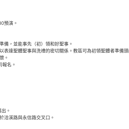
:30預演。
準備，並能事先（初）領和好聖事。
以表達聖體聖事與洗禮的密切關係。教區可為初領聖體者準備頭
懷。
以前報名。
式展出。
於洽溪路與永信路交叉口。