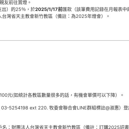
親友前往賞燈。
支出）的25％，於
2025/1/17前
匯款（該筆費用記錄在月報表中
法人台灣省天主教會新竹教區（備註：為2025年燈會）。
100元(如統計各教區數量很多的話，有機會單價可以下降）。
03-5254198 ext 220. 牧委會聯合會LINE群組標註@淑惠）
51戶名：財團法人台灣省天主教會新竹教區（備註：訂購2025詔