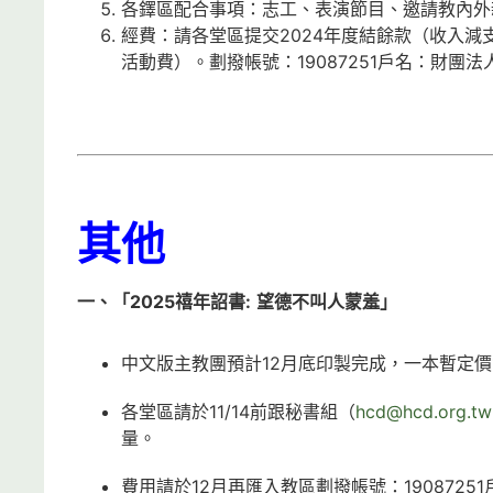
各鐸區配合事項：志工、表演節目、邀請教內外
經費：請各堂區提交2024年度結餘款（收入減
活動費）。劃撥帳號：19087251戶名：財團
其他
一、
「2025禧年詔書:
望德不叫人蒙羞」
中文版主教團預計12月底印製完成，一本暫定價
各堂區請於11/14前跟秘書組（
hcd@hcd.org.tw
量。
費用請於12月再匯入教區劃撥帳號：190872