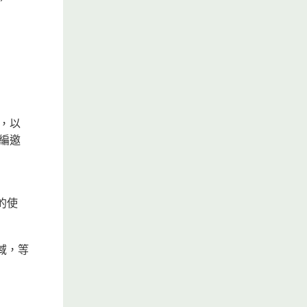
，以
編邀
的使
域，等