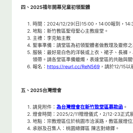
四、2025禧年開幕兒童初領聖體
時間：2024/12/29(日)15:00，14:00報到，14
地點：新竹教區聖母聖心主教座堂。
主禮：李克勉主教
聖事準備：請堂區為初領聖體者做教理及靈修之
服裝：最好是白色的洋裝或上衣、裙子、長褲，
領帶。請各堂區準備蠟燭，表達堂區的共融與關
報名：
https://reurl.cc/ReN569
，請於12/15
五、2025台灣燈會
請見附件：
為台灣燈會在新竹致堂區募款函
。
燈會時間：2025/2/11贈燈儀式，2/12-23正
地點：宗教燈區位於桃園市洽溪路，教區展燈位
承辦及召集人：桃園總鐸區 陳志對總鐸。