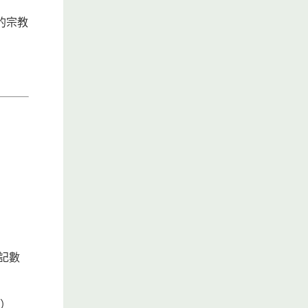
的宗教
登記數
書）