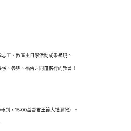
隊志工，教區主日學活動成果呈現。
共融、參與、福傳之同道偕行的教會！
）
0（9:30報到，15:00基督君王節大禮彌撒）。
。