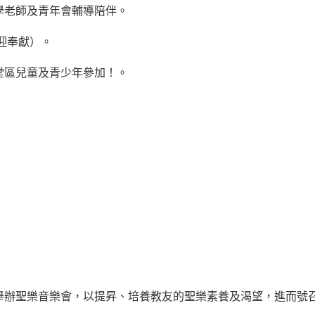
學老師及青年會輔導陪伴。
迎奉獻）。
堂區兒童及青少年參加！。
年舉辦聖樂音樂會，以提昇、培養教友的聖樂素養及渴望，進而號