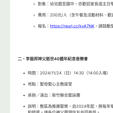
對象：幼兒園至國中，亦歡迎家長或主日
費用：200元/人（含午餐及活動材料、歡
報名：
https://reurl.cc/kyA7NK
，請鼓勵
二、李振邦神父逝世
40
週年紀念音樂會
時間：2024/11/24（日）14:30（14:00入場）
地點：聖母聖心主教座堂
承辦／演出：新竹聯合聖詠團
說明：教區為推廣聖樂，自2024年起，將每
和師資。請各位神父帶領信友共同參與。