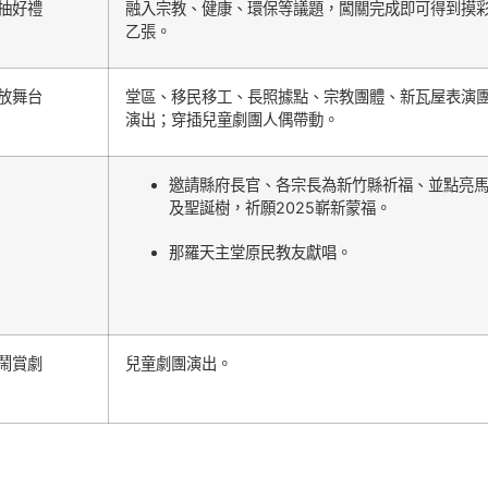
抽好禮
融入宗教、健康、環保等議題，闖關完成即可得到摸
乙張。
放舞台
堂區、移民移工、長照據點、宗教團體、新瓦屋表演
演出；穿插兒童劇團人偶帶動。
邀請縣府長官、各宗長為新竹縣祈福、並點亮
及聖誕樹，祈願2025嶄新蒙福。
那羅天主堂原民教友獻唱。
鬧賞劇
兒童劇團演出。