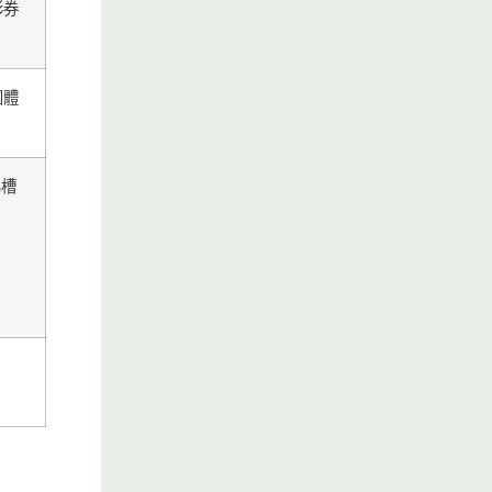
彩券
團體
馬槽