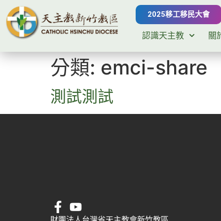
2025移工移民大會
認識天主教
關
分類:
emci-share
測試測試
財團法人台灣省天主教會新竹教區