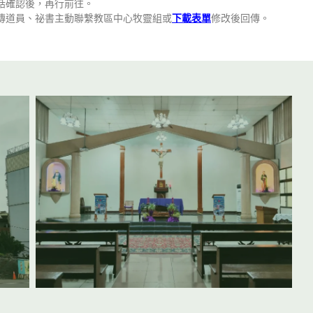
話確認後，再行前往。
傳道員、祕書主動聯繫教區中心牧靈組或
下載表單
修改後回傳。