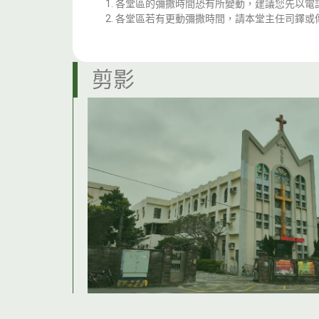
各堂區的彌撒時間恐有所變動，建議您先以電
各堂區若有更動彌撒時間，請本堂主任司鐸或
剪影