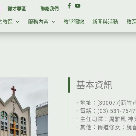
徵才專區
聯絡我們
於教區
服務內容
教堂彌撒
新聞與活動
教
）
基本資訊
．地址：[300077]新
．電話：(03) 531-7647
．主任司鐸：周雅風 神
．其他：傳道修女：魏喜