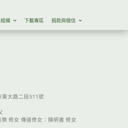
區組織
下載專區
捐款與徵信
竹市東大路二段511號
父
樂 修女 傳道修女：陳明書 修女