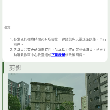
注意:
各堂區的彌撒時間恐有所變動，建議您先以電話確認後，再行
前往。
各堂區若有更動彌撒時間，請本堂主任司鐸或傳道員、祕書主
動聯繫教區中心牧靈組或
下載表單
修改後回傳。
剪影