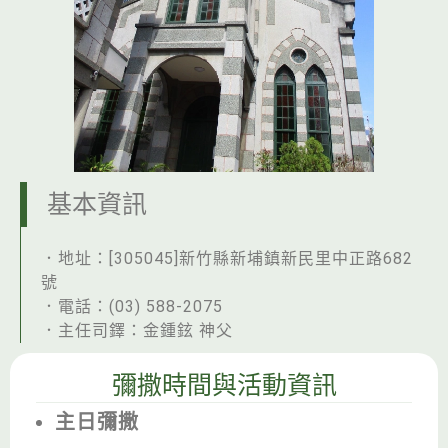
基本資訊
．地址：[305045]新竹縣新埔鎮新民里中正路682
號
．電話：(03) 588-2075
．主任司鐸：金鍾鉉 神父
彌撒時間與活動資訊
主日彌撒