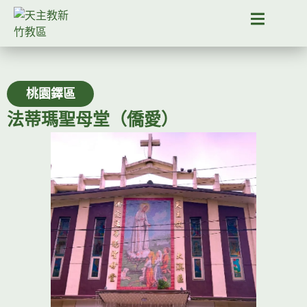
桃園鐸區
法蒂瑪聖母堂（僑愛）