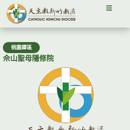
桃園鐸區
佘山聖母隱修院