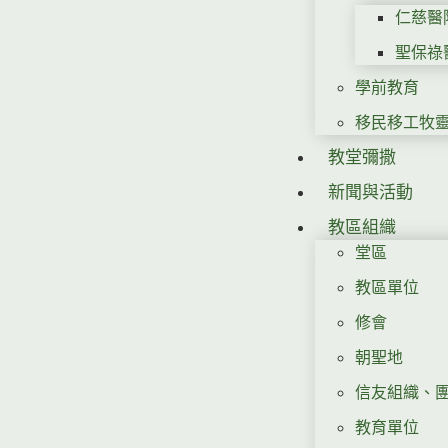
仁慈醫
聖保祿
學前教育
移民移工牧
教堂彌撒
新聞與活動
教區組織
堂區
教區單位
修會
朝聖地
信友組織、
教育單位