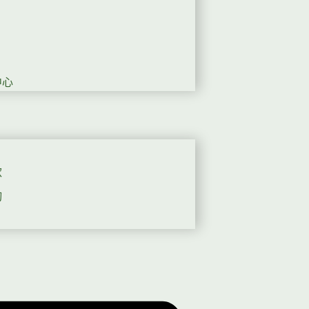
中心
款
詢