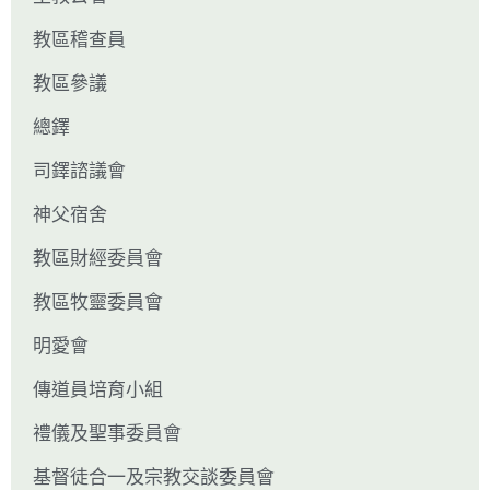
教區稽查員
教區參議
總鐸
司鐸諮議會
神父宿舍
教區財經委員會
教區牧靈委員會
明愛會
傳道員培育小組
禮儀及聖事委員會
基督徒合一及宗教交談委員會