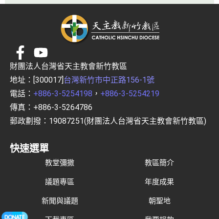
財團法人台灣省天主教會新竹教區
地址：[300017]
台灣新竹市中正路156-1號
電話：
+886-3-5254198
，
+886-3-5254219
傳真：+886-3-5264786
郵政劃撥：19087251(財團法人台灣省天主教會新竹教區)
快速選單
教堂彌撒
教區簡介
議題專區
年度成果
新聞與議題
朝聖地