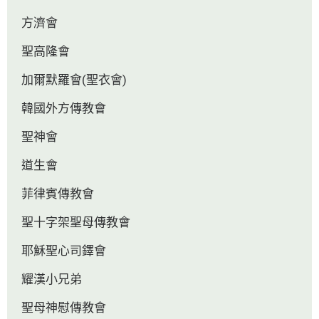
方濟會
聖高隆會
加爾默羅會(聖衣會)
韓國外方傳教會
聖神會
道生會
菲律賓傳教會
聖十字架聖母傳教會
耶穌聖心司鐸會
耀漢小兄弟
聖母神慰傳教會