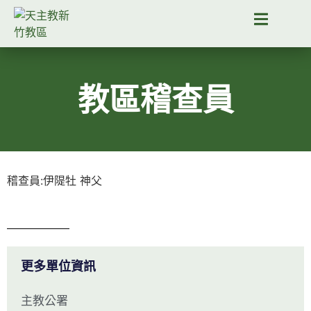
教區稽查員
稽查員:伊隄牡 神父
更多單位資訊
主教公署