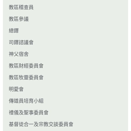
教區稽查員
教區參議
總鐸
司鐸諮議會
神父宿舍
教區財經委員會
教區牧靈委員會
明愛會
傳道員培育小組
禮儀及聖事委員會
基督徒合一及宗教交談委員會