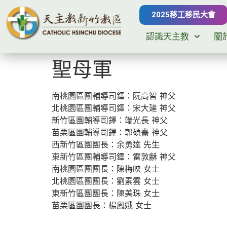
2025移工移民大會
認識天主教
關
聖母軍
南桃園區團輔導司鐸：阮高智 神父
北桃園區團輔導司鐸：宋大建 神父
新竹區團輔導司鐸：端光長 神父
苗栗區團輔導司鐸：郭碩熹 神父
西新竹區團團長：余勇達 先生
東新竹區團輔導司鐸：雷敦龢 神父
南桃園區團團長：陳梅映 女士
北桃園區團團長：劉素雲 女士
東新竹區團團長：陳美珠 女士
苗栗區團團長：楊鳳娥 女士