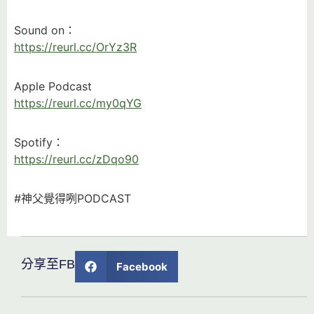
Sound on：
https://reurl.cc/OrYz3R
Apple Podcast
https://reurl.cc/my0qYG
Spotify：
https://reurl.cc/zDqo90
#神父覺得咧PODCAST
分享至FB
Facebook