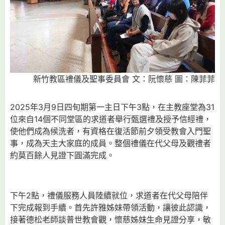
新竹教區禮儀及聖事委員會 文：阮懷慈 圖：陳菲菲
2025年3月9日四旬期第一主日下午3點，在主教座堂為31
位來自14個不同堂區的求道者舉行甄選禮及授予信經禮，
使他們成為候洗者，有資格在復活節前夕領受教會入門聖
事，成為天主大家庭的成員。整個禮儀在代父母及觀禮者
約莫百餘人見證下圓滿完成。
下午2點，禮儀服務人員陸續就位，求道者在代父母陪伴
下完成報到手續。首先許雅姊妹帶領活動，讓彼此認識，
接著德松老師談普世教會觀，懷慈姊妹生命見證分享，敏