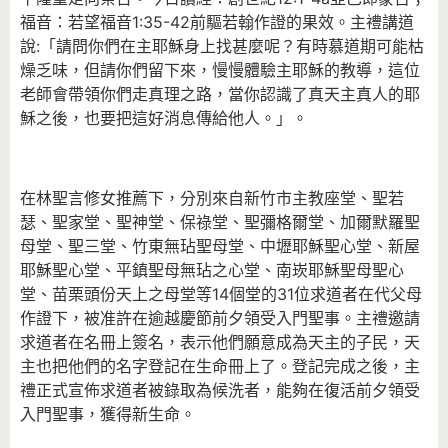
福音：若望福音1:35-42前驅若翰作證的果效。主禮講道
說:「請問你們在主耶穌身上找甚麼呢？有時慕道期可能枯
燥乏味，但請你們留下來，慢慢體驗主耶穌的教導，這位
老師會帶領你們走真理之路，當你認識了真天主真人的耶
穌之後，也要把這好消息傳給他人。」。
在林聖言修女推薦下，分別來自新竹市主教座堂、聖若
瑟、聖家堂、聖神堂、保祿堂、聖彌格爾堂、加爾默羅聖
母堂、聖三堂、竹東無玷聖母堂、中壢耶穌聖心堂、新屋
耶穌聖心堂、平鎮聖母無玷之心堂、南崁耶穌聖母聖心
堂、苗栗頭份天上之母堂等14個堂的31位求道者在代父母
作證下，被准許在逾越慶節前夕領受入門聖事。主禮邀請
求道者在名冊上簽名，表示他們願意成為天主的子民，天
主也把他們的名字登記在生命冊上了。登記完成之後，主
禮正式宣佈求道者被錄取為候洗者，能夠在復活前夕領受
入門聖事，獲得新生命。