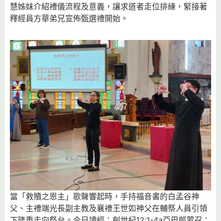
慧姊妹介紹禮儀流程及意義，讓求道者走位排練，緊接著
釋經員方華弟兄宣佈甄選禮開始。
當「救贖之恩主」歌聲響起時，手持福音書的白孟谷神
父、主禮端光長副主教及襄禮王世如神父在輔祭人員引領
下隆重走向祭台。今日讀經：創世紀12:1-4a亞巴郎蒙召；