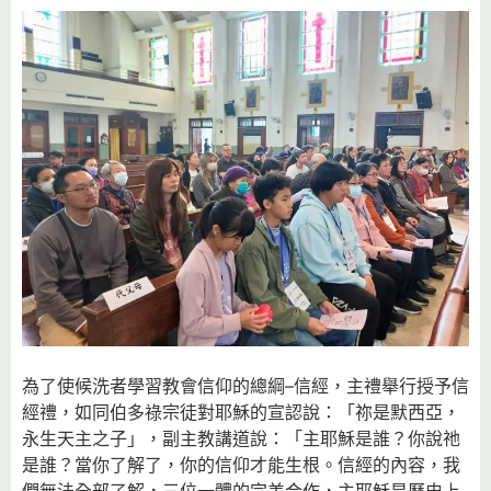
為了使候洗者學習教會信仰的總綱–信經，主禮舉行授予信
經禮，如同伯多祿宗徒對耶穌的宣認說：「祢是默西亞，
永生天主之子」，副主教講道說：「主耶穌是誰？你說祂
是誰？當你了解了，你的信仰才能生根。信經的內容，我
們無法全部了解，三位一體的完美合作，主耶穌是歷史上