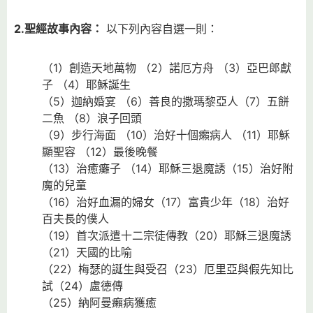
2.
聖經故事內容：
以下列內容自選一則：
（1）創造天地萬物 （2）諾厄方舟 （3）亞巴郎獻
子 （4）耶穌誕生
（5）迦納婚宴 （6）善良的撒瑪黎亞人（7）五餅
二魚 （8）浪子回頭
（9）步行海面 （10）治好十個癩病人 （11）耶穌
顯聖容 （12）最後晚餐
（13）治癒癱子 （14）耶穌三退魔誘（15）治好附
魔的兒童
（16）治好血漏的婦女（17）富貴少年（18）治好
百夫長的僕人
（19）首次派遣十二宗徒傳教（20）耶穌三退魔誘
（21）天國的比喻
（22）梅瑟的誕生與受召（23）厄里亞與假先知比
試（24）盧德傳
（25）納阿曼癩病獲癒