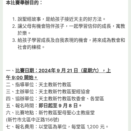
本比賽舉辦目的：
說聖經故事，是給孩子接近天主的好方法。
讓父母有機會陪伴孩子，一起學習信仰的成長，寓教
於樂。
給孩子學習成長及自我表現的機會，將來成為教會和
社會的棟樑。
一、
比賽日期：
2024
年
9
月
21
日（星期六），上
午
9:00
開始。
二、指導單位：天主教新竹教區
三、主辦單位：天主教新竹教區聖經協會
四、協辦單位：天主教新竹教區牧委會、各堂區
五、報名時間：
即日起至
9
月
8
日。
六、比賽地點：新竹教區聖母聖心主教座堂
(新竹市北區中正路156號)
七、報名費用：以堂區為單位，每堂區 1,200 元。