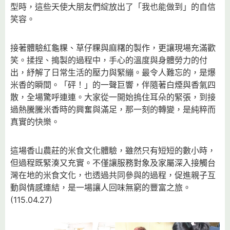
型時，這些天使大朋友們綻放出了「我也能做到」的自信
笑容。
接著體驗紅龜粿、草仔粿與麻糬的製作，更讓現場充滿歡
笑。揉捏、搗製的過程中，手心的溫度與身體勞力的付
出，紓解了日常生活的壓力與緊繃。最令人難忘的，是爆
米香的瞬間。「砰！」的一聲巨響，伴隨著白煙與香氣四
散，全場驚呼連連。大家從一開始摀住耳朵的緊張，到接
過熱騰騰米香時的興奮與滿足，那一刻的轉變，是純粹而
真實的快樂。
這場香山農莊的米食文化體驗，雖然只有短短的數小時，
但過程既緊湊又充實。不僅讓服務對象及家屬深入接觸台
灣在地的米食文化，也透過共同參與的過程，促進親子互
動與情感連結，是一場讓人回味無窮的豐富之旅。
(115.04.27)