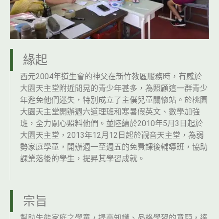
緣起
西元2004年道生會的神父在新竹教區服務時，有感於
大園天主堂附近閒晃的青少年甚多，為照顧這一群青少
年避免他們迷失，特別成立了主僕兒童關懷站。於桃園
大園天主堂開辦週六道理班和寒暑假英文、數學加強
班，全力關心照料他們。並陸續於2010年5月3日起於
大園天主堂，2013年12月12日起於觀音天主堂，為弱
勢家庭學童，開辦週一至週五的免費課後輔導班，協助
課業落後的學生，提昇其學習成就。
宗旨
幫助失能家庭之學童，提高知識、品格學習的意願，達