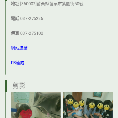
地址
[360002]苗栗縣苗栗市紫園街50號
電話
037-275226
傳真
037-275100
網站連結
FB連結
剪影