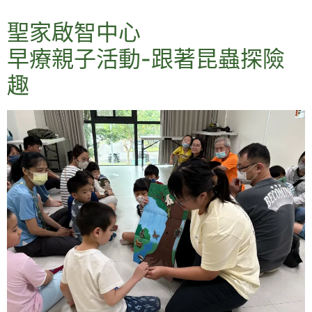
聖家啟智中心
早療親子活動-跟著昆蟲探險
趣