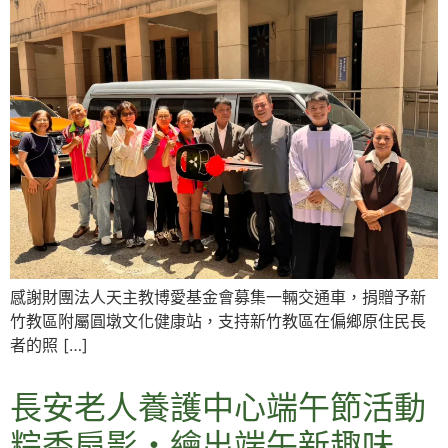
感謝財團法人天主教博愛基金會募集一輛交通車，捐贈予新
竹教區附屬圓墩文化健康站，支持新竹教區在偏鄉原住民長
者的照 […]
長安老人養護中心端午節活動
粽香扇影・繪出端午新趣味