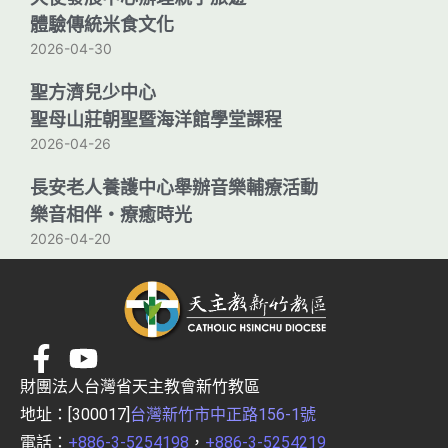
體驗傳統米食文化
2026-04-30
聖方濟兒少中心
聖母山莊朝聖暨海洋館學堂課程
2026-04-26
長安老人養護中心舉辦音樂輔療活動
樂音相伴・療癒時光
2026-04-20
財團法人台灣省天主教會新竹教區
地址：[300017]
台灣新竹市中正路156-1號
電話：
+886-3-5254198
，
+886-3-5254219